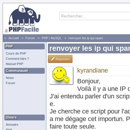
Accueil
Forum
PHP / MySQL
renvoyer les ip qui spam
PHP
renvoyer les ip qui sp
Cours de PHP
Comment faire ?
Répondre
Manuel PHP
kyrandiane
Communauté
News
Bonjour,
Forum
Voilà il y a une IP
J'ai entendu parler d'un scri
e.
Je cherche ce script pour l'a
a me dégage cet importun. P
Divers
Annuaire
faire toute seule.
Wall