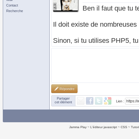
Contact
Ben il faut que tu 
Recherche
Il doit existe de nombreuses 
Sinon, si tu utilises PHP5, t
Répondre
Partager
Lien :
cet élément
Jamma Play
L'éditeur javascript
CSS
Tutor