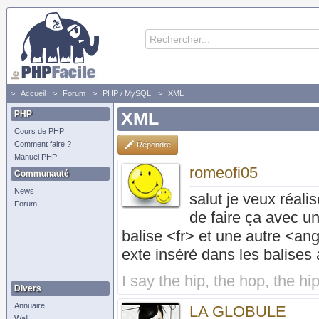
Accueil
Forum
PHP / MySQL
XML
PHP
XML
Cours de PHP
Comment faire ?
Répondre
Manuel PHP
romeofi05
Communauté
News
salut je veux réali
Forum
de faire ça avec u
balise <fr> et une autre <an
exte inséré dans les balises
I say the hip, the hop, the hip
Divers
Annuaire
LA GLOBULE
Wall