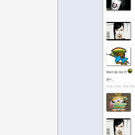
Mort de rire !!!
@+...
One Love, One Hear