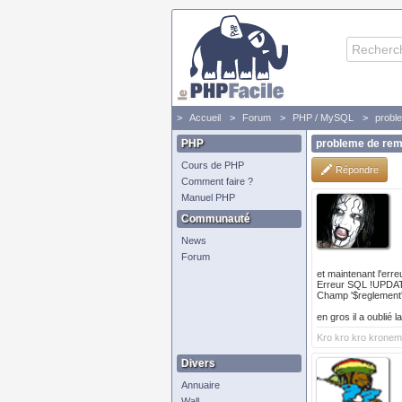
Accueil
Forum
PHP / MySQL
probl
PHP
probleme de rem
Cours de PHP
Répondre
Comment faire ?
Manuel PHP
Communauté
News
Forum
et maintenant l'erreu
Erreur SQL !UPDAT
Champ '$reglement' 
en gros il a oublié l
Kro kro kro krone
Divers
Annuaire
Wall