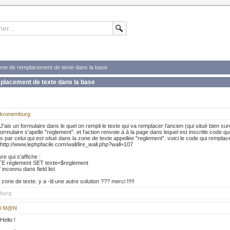
eme de remplacement de texte dans la base
placement de texte dans la base
kronemburg
J'ais un formulaire dans le quel on rempli le texte qui va remplacer l'ancien (qui situé bien 
ormulaire s'apelle "reglement". et l'action renvoie à à la page dans lequel est inscritle code 
s par celui qui est situé dans la zone de texte appellée "reglement". voici le code qui remplace
http://www.lephpfacile.com/wall/lire_wall.php?wall=107
re qui s'affiche :
E règlement SET texte=$reglement
inconnu dans field list
a zone de texte. y a -til une autre solution ??? merci !!!!!
mburg
i M@N
Hello !