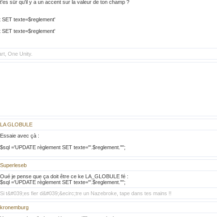
t'es sûr qu'il y a un accent sur la valeur de ton champ ?
 SET texte=$reglement'
 SET texte=$reglement'
t, One Unity.
LA GLOBULE
Essaie avec çà :
$sql ='UPDATE règlement SET texte="'.$reglement.'"';
Superleseb
Oué je pense que ça doit être ce ke LA_GLOBULE fé :
$sql ='UPDATE règlement SET texte="'.$reglement.'"';
Si t&#039;es fier d&#039;&ecirc;tre un Nazebroke, tape dans tes mains !!
kronemburg