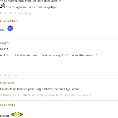
Yo ça marche nikel merci les gars (filles aussi ;o)
merci laglobule pour ce site magnifique
Kro kro kro kronemburg
LA GLOBULE
loul
i M@N
Hello !
Ah ! ok !! ... LA_Globule .. wé ... c'est pour ça qu'il dit "... et les filles aussi ..." .
t, One Unity.
Superleseb
Ca mérite un bann ça pour I M@n lol n'est-ce-pas LA_Globule ;)
Si t&#039;es fier d&#039;&ecirc;tre un Nazebroke, tape dans tes mains !!
LA GLOBULE
Mouarf