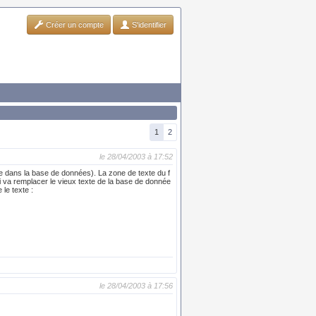
Créer un compte
S'identifier
1
2
le 28/04/2003 à 17:52
sure dans la base de données). La zone de texte du f
qui va remplacer le vieux texte de la base de donnée
 le texte :
le 28/04/2003 à 17:56