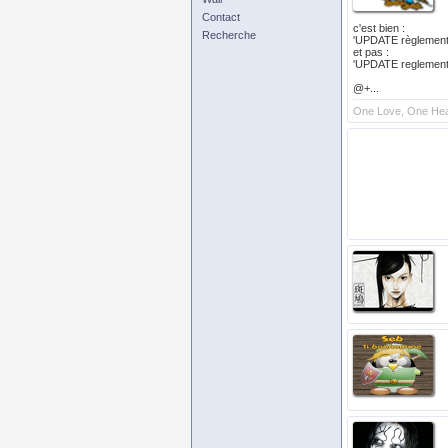
Contact
c'est bien :
Recherche
'UPDATE règlement
et pas :
'UPDATE reglement
@+...
One Love, One Hear