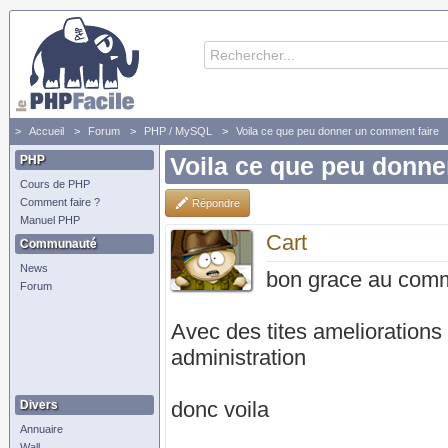
Accueil
Forum
PHP / MySQL
Voila ce que peu donner un comment faire
PHP
Voila ce que peu donne
Cours de PHP
Comment faire ?
Répondre
Manuel PHP
Cart
Communauté
News
bon grace au comme
Forum
Avec des tites ameliorations 
administration
donc voila
Divers
Annuaire
Wall