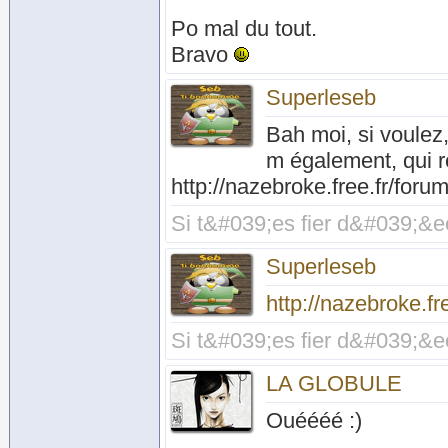
Po mal du tout.
Bravo
Superleseb
Bah moi, si voulez,
m également, qui re
http://nazebroke.free.fr/fo
Si t&#039;es fier d&#039;&ec
Superleseb
http://nazebroke.f
Si t&#039;es fier d&#039;&ec
LA GLOBULE
Ouéééé :)