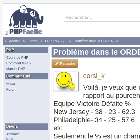
Accueil
Forum
PHP / MySQL
Problème dans le ORDER BY
PHP
Problème dans le ORD
Cours de PHP
Comment faire ?
Répondre
Manuel PHP
corsi_k
Communauté
News
Voilà, je veux que
Forum
rapport au pourcen
Equipe Victoire Défaite %
New Jersey - 38 - 23 - 62.3
Philadelphie- 34 - 25 - 57.6
etc.
Divers
Annuaire
Seulement le % est un cham
Wall