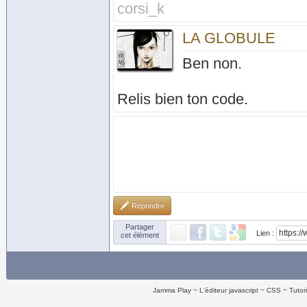
corsi_k
LA GLOBULE
Ben non.
Relis bien ton code.
Répondre
Partager
Lien :
cet élément
Jamma Play
L'éditeur javascript
CSS
Tutor