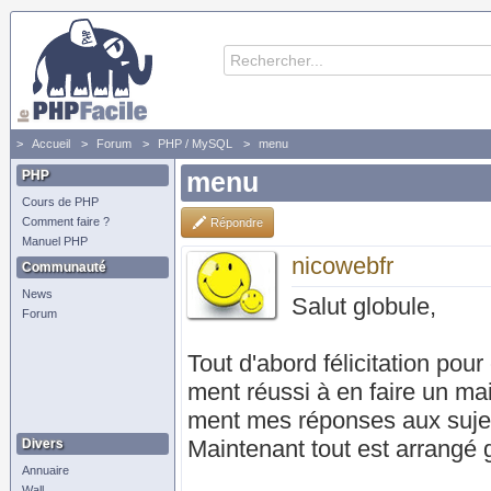
Accueil
Forum
PHP / MySQL
menu
PHP
menu
Cours de PHP
Comment faire ?
Répondre
Manuel PHP
nicowebfr
Communauté
News
Salut globule,
Forum
Tout d'abord félicitation pou
ment réussi à en faire un mai
ment mes réponses aux suje
Maintenant tout est arrangé g
Divers
Annuaire
Wall