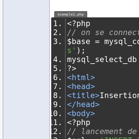
exemple1.php
<?
php
// on se connec
$base 
=
 mysql_c
s'
);
mysql_select_db
?>
<html>
<head>
<title>
Insertio
</head>
<body>
<?
php
// lancement de