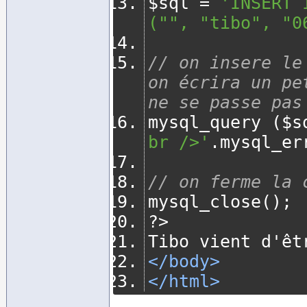
$sql 
=
'INSERT 
("", "tibo", "0
// on insere le
on écrira un pe
ne se passe pas
mysql_query 
(
$s
br />'
.
mysql_er
// on ferme la 
mysql_close
();
?>
Tibo vient d'êt
</body>
</html>