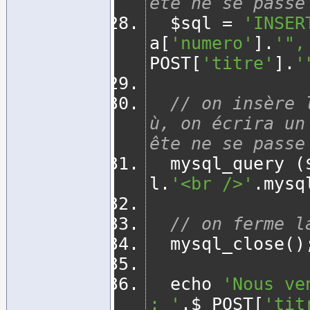
ête ne se passe
	$sql 
=
'INSER
a
[
'numero'
].
'",
POST
[
'titre'
].
'
// on insère 
ù, on écrira un
ête ne se passe
	mysql_query 
(
l
.
'<br />'
.
mysq
// on ferme l
	mysql_close
()
	echo 
'Nous ve
: '
.
$_POST
[
'tit