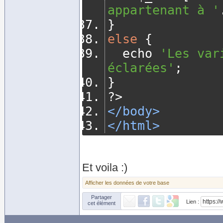
appartenant à '
}
else
{
	echo 
'Les var
éclarées'
;
}
?>
</body>
</html>
Et voila :)
Afficher les données de votre base
Partager
Lien :
cet élément