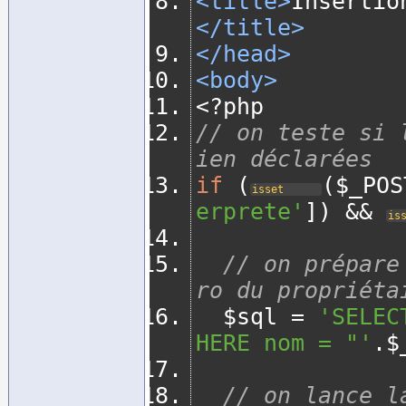
<title>
Insertio
</title>
</head>
<body>
<?
php
// on teste si 
ien déclarées
if
(
(
$_POS
isset
erprete'
])
&&
is
// on prépare
ro du propriéta
	$sql 
=
'SELEC
HERE nom = "'
.
$
// on lance l