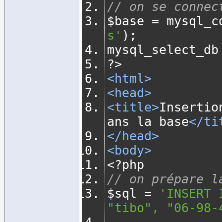
// on se connec
$base 
=
 mysql_c
s'
);
mysql_select_db
?>
<html>
<head>
<title>
Insertio
ans la base
</ti
</head>
<body>
<?
php
// on prépare l
$sql 
=
'INSERT 
"tibo", "06-98-