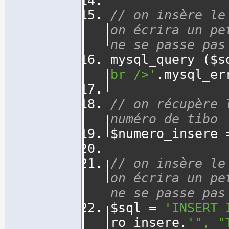
// on insère le
on écrira un pe
ne se passe pas
mysql_query 
(
$s
br />'
.
mysql_er
// on récupère 
numéro de tibo
$numero_insere 
// on insère le
on écrira un pe
ne se passe pas
$sql 
=
'INSERT 
ro_insere
.
'", "