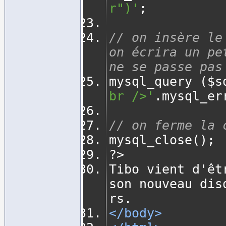
r")'
;
// on insère le
on écrira un pe
ne se passe pas
mysql_query 
(
$s
br />'
.
mysql_er
// on ferme la 
mysql_close
();
?>
Tibo vient d'êt
son nouveau dis
rs.
</body>