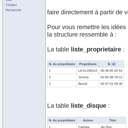
Contact
Recherche
faire directement à partir d
Pour vous remettre les idées a
la structure ressemble à :
La table
liste_proprietaire
:
N. du propriétaire
Propriétaire
N. tél
1
LA GLOBULE
06-48-85-20-54
2
Jeremy
06-85-98-78-12
3
Benoît
06-47-01-59-36
La table
liste_disque
:
N. du propriétaire
Auteur
Titre
1
Cassius
Au rêve