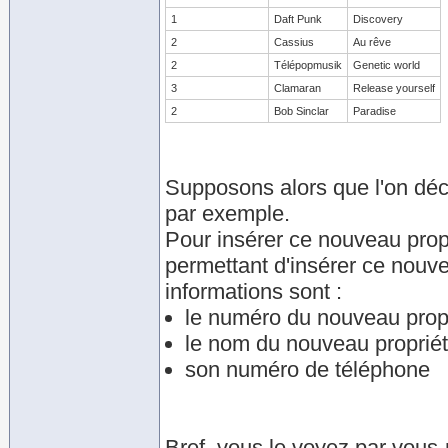
1
Daft Punk
Discovery
2
Cassius
Au rêve
2
Télépopmusik
Genetic world
3
Clamaran
Release yourself
2
Bob Sinclar
Paradise
Supposons alors que l'on déci
par exemple.
Pour insérer ce nouveau propri
permettant d'insérer ce nouve
informations sont :
le numéro du nouveau propr
le nom du nouveau propriét
son numéro de téléphone
Bref, vous le voyez par vous-mê