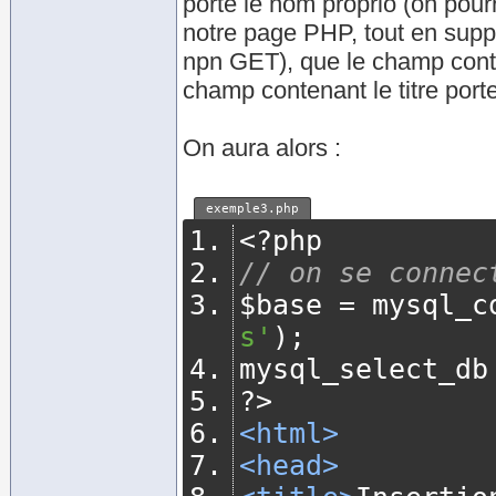
porte le nom proprio (on pourr
notre page PHP, tout en sup
npn GET), que le champ conten
champ contenant le titre porte
On aura alors :
exemple3.php
<?
php
// on se connec
$base 
=
 mysql_c
s'
);
mysql_select_db
?>
<html>
<head>