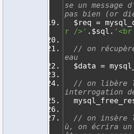
se un message d
pas bien (or di
	$req 
=
 mysql_
r />'
.
$sql
.
'<br
// on récupèr
eau
	$data 
=
 mysql
// on libère 
interrogation d
	mysql_free_re
// on insère 
ù, on écrira un